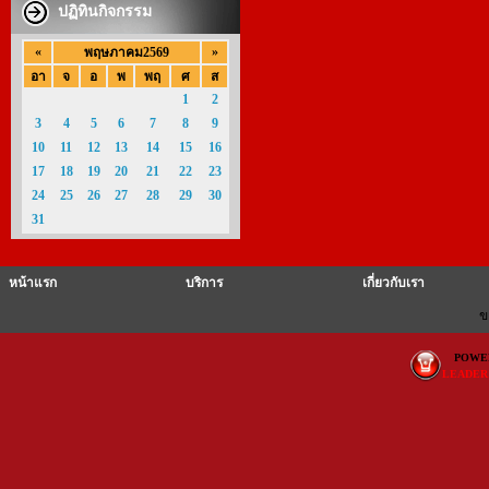
ปฏิทินกิจกรรม
«
»
พฤษภาคม2569
อา
จ
อ
พ
พฤ
ศ
ส
1
2
3
4
5
6
7
8
9
10
11
12
13
14
15
16
17
18
19
20
21
22
23
24
25
26
27
28
29
30
31
หน้าแรก
บริการ
เกี่ยวกับเรา
ข
POWE
LEADER